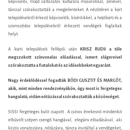
képviselői, majd változatos kulturális műsorokkal, zenével,
tánccal szórakoztatták a megjelenteket. A nézőtéren a kürt
településekről érkező képviselők, kísérőikkel, a hejőkürti és a
szomszédos településekről érkezett vendégek foglaltak
helyt.
A kürti települések fellépői után
KRISZ RUDIi a tőle
megszokott színvonalas előadással, ismert slágereivel
szórakoztatta a fiatalokat és az idősebbeket egyaránt.
Nagy érdeklődéssel fogadták BÓDI GUSZTIT ÉS MARGÓT,
akik, mint minden rendezvényükön, úgy most is fergeteges
hangulatú, vidám nótázással szórakoztatták a közönséget.
SISSI fergeteges bulit csapott . A csinos énekesnő mindenkit
elbűvölt szépen csengő hangjával, elegáns előadásával, aki
közös vonatozásra, nótázásra, táncra invitáltal a vendégeket,