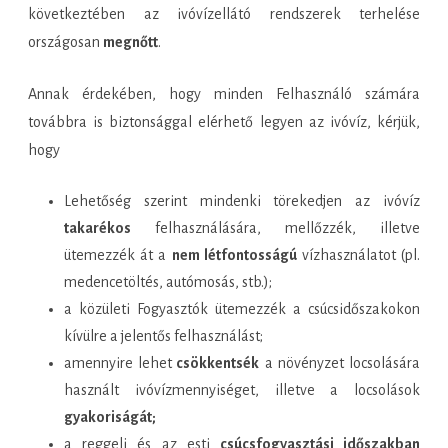
következtében az ivóvízellátó rendszerek terhelése
országosan
megnőtt
.
Annak érdekében, hogy minden Felhasználó számára
továbbra is biztonsággal elérhető legyen az ivóvíz, kérjük,
hogy
Lehetőség szerint mindenki törekedjen az ivóvíz
takarékos
felhasználására, mellőzzék, illetve
ütemezzék át a
nem létfontosságú
vízhasználatot (pl.
medencetöltés, autómosás, stb.);
a közületi Fogyasztók ütemezzék a csúcsidőszakokon
kívülre a jelentős felhasználást;
amennyire lehet
csökkentsék
a növényzet locsolására
használt ivóvízmennyiséget, illetve a locsolások
gyakoriságát;
a reggeli és az esti
csúcsfogyasztási időszakban