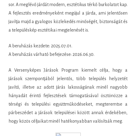
sor. A meglévő járdát modern, esztétikus térkő burkolatot kap.
A fejlesztés eredményeként megújul a járda, ami jelentősen
javítja majd a gyalogos közlekedés minőségét, biztonságát és
a településkép esztétikai megjelenését is.
A beruházás kezdete: 2025.07.01.
A beruházás várható befejezése: 2026.06.30.
A Versenyképes Járások Program kiemelt célja, hogy a
járások szempontjából jelentős, több település helyzetét
javító, illetve az adott járás lakosságának minél nagyobb
hányadát érintő fejlesztések támogatásával ösztönözze a
térségi és települési együttműködéseket, megteremtse a
párbeszédet a járások települései között annak érdekében,
hogy közös céljaikat minél hatékonyabban valósítsák meg.