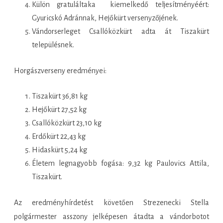
Külön gratuláltaka kiemelkedő teljesítményéért:
Gyuricskó Adránnak, Hejőkürt versenyzőjének.
Vándorserleget Csallóközkürt adta át Tiszakürt
településnek.
Horgászverseny eredményei:
Tiszakürt 36,81 kg
Hejőkürt 27,52 kg
Csallóközkürt 23,10 kg
Erdőkürt 22,43 kg
Hidaskürt 5,24 kg
Életem legnagyobb fogása: 9,32 kg Paulovics Attila,
Tiszakürt.
Az eredményhírdetést követően Strezenecki Stella
polgármester asszony jelképesen átadta a vándorbotot