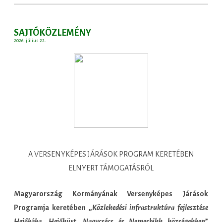
SAJTÓKÖZLEMÉNY
2026. július 22.
A VERSENYKÉPES JÁRÁSOK PROGRAM KERETÉBEN
ELNYERT TÁMOGATÁSRÓL
Magyarország Kormányának Versenyképes Járások
Programja keretében „
Közlekedési infrastruktúra fejlesztése
Hejőbába, Hejőkürt, Nagycsécs és Nemesbikk községekben
”