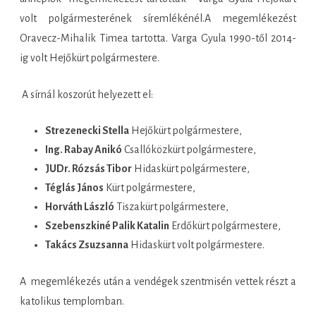
volt polgármesterének síremlékénél.A megemlékezést
Oravecz-Mihalik Timea tartotta. Varga Gyula 1990-től 2014-
ig volt Hejőkürt polgármestere.
A sírnál koszorút helyezett el:
Strezenecki Stella
Hejőkürt polgármestere,
Ing. Rabay Anikó
Csallóközkürt polgármestere,
JUDr. Rózsás Tibor
Hidaskürt polgármestere,
Téglás János
Kürt polgármestere,
Horváth László
Tiszakürt polgármestere,
Szebenszkiné Palik Katalin
Erdőkürt polgármestere,
Takács Zsuzsanna
Hidaskürt volt polgármestere.
A megemlékezés után a vendégek szentmisén vettek részt a
katolikus templomban.