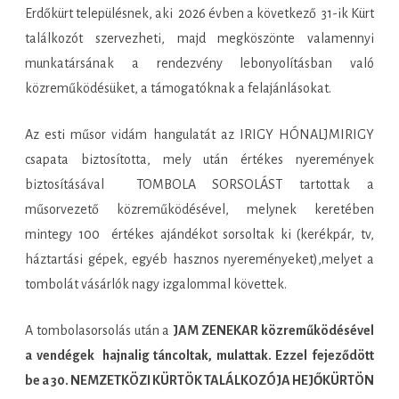
Erdőkürt településnek, aki 2026 évben a következő 31-ik Kürt
találkozót szervezheti, majd megköszönte valamennyi
munkatársának a rendezvény lebonyolításban való
közreműködésüket, a támogatóknak a felajánlásokat.
Az esti műsor vidám hangulatát az IRIGY HÓNALJMIRIGY
csapata biztosította, mely után értékes nyeremények
biztosításával
TOMBOLA SORSOLÁST tartottak a
műsorvezető közreműködésével, melynek keretében
mintegy 100 értékes ajándékot sorsoltak ki (kerékpár, tv,
háztartási gépek, egyéb hasznos nyereményeket),melyet a
tombolát vásárlók nagy izgalommal követtek.
A tombolasorsolás után a
JAM ZENEKAR közreműködésével
a vendégek hajnalig táncoltak, mulattak. Ezzel fejeződött
be a 30. NEMZETKÖZI KÜRTÖK TALÁLKOZÓJA HEJŐKÜRTÖN