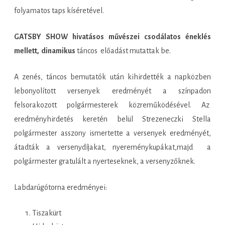
folyamatos taps kíséretével.
GATSBY SHOW hivatásos művészei csodálatos éneklés
mellett, dinamikus
táncos előadást mutattak be.
A zenés, táncos bemutatók után kihirdették a napközben
lebonyolított versenyek eredményét a színpadon
felsorakozott polgármesterek közreműködésével. Az
eredményhirdetés keretén belül Strezeneczki Stella
polgármester asszony ismertette a versenyek eredményét,
átadták a versenydíjakat, nyereménykupákat,majd a
polgármester gratulált a nyerteseknek, a versenyzőknek.
Labdarúgótorna eredményei:
Tiszakürt