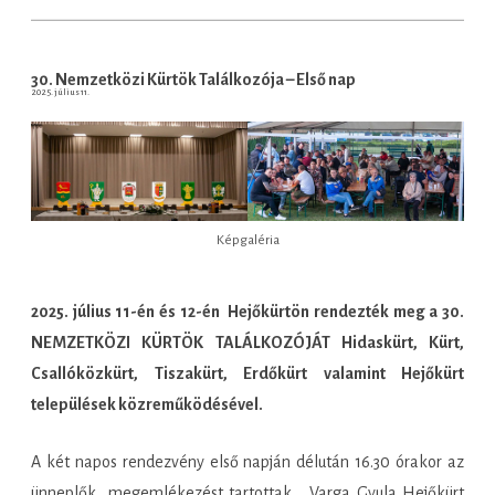
30. Nemzetközi Kürtök Találkozója – Első nap
2025. július 11.
Képgaléria
2025. július 11-én és 12-én Hejőkürtön rendezték meg a 30.
NEMZETKÖZI KÜRTÖK TALÁLKOZÓJÁT Hidaskürt, Kürt,
Csallóközkürt, Tiszakürt, Erdőkürt valamint Hejőkürt
települések közreműködésével.
A két napos rendezvény első napján délután 16.30 órakor az
ünneplők megemlékezést tartottak Varga Gyula Hejőkürt