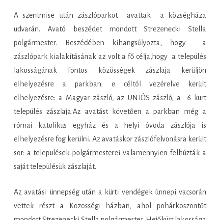
A szentmise után zászlóparkot avattak a községháza
udvarán. Avató beszédet mondott Strezenecki Stella
polgármester. Beszédében kihangsúlyozta, hogy a
zászlópark kialakításának az volt a fő célja,hogy a település
lakosságának fontos közösségek zászlaja kerüljön
elhelyezésre a parkban: e céltól vezérelve került
elhelyezésre: a Magyar zászló, az UNIÓS zászló, a 6 kürt
település zászlaja.Az avatást követően a parkban még a
római katolikus egyház és a helyi óvoda zászlója is
elhelyezésre fog kerülni. Az avatáskor zászlófelvonásra került
sor: a települések polgármesterei valamennyien felhúzták a
saját településük zászlaját.
Az avatási ünnepség után a kürti vendégek ünnepi vacsorán
vettek részt a Közösségi házban, ahol pohárköszöntőt
mondott Strezenecki Stella polgármester. Hejőkürt lakossága