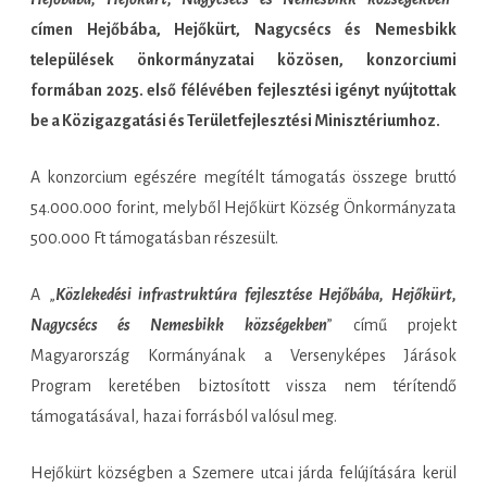
címen Hejőbába, Hejőkürt, Nagycsécs és Nemesbikk
települések önkormányzatai közösen, konzorciumi
formában 2025. első félévében fejlesztési igényt nyújtottak
be a Közigazgatási és Területfejlesztési Minisztériumhoz.
A konzorcium egészére megítélt támogatás összege bruttó
54.000.000 forint, melyből Hejőkürt Község Önkormányzata
500.000 Ft támogatásban részesült.
A „
Közlekedési infrastruktúra fejlesztése Hejőbába, Hejőkürt,
Nagycsécs és Nemesbikk községekben
” című projekt
Magyarország Kormányának a Versenyképes Járások
Program keretében biztosított vissza nem térítendő
támogatásával, hazai forrásból valósul meg.
Hejőkürt községben a Szemere utcai járda felújítására kerül