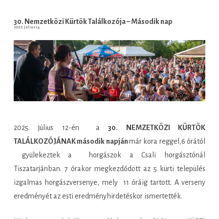
30. Nemzetközi Kürtök Találkozója – Második nap
2025. július 14.
2025. július 12-én a
30. NEMZETKÖZI KÜRTÖK
TALÁLKOZÓJÁNAK második napján
már kora reggel,6 órától
gyülekeztek a horgászok a Csali horgásztónál
Tiszatarjánban. 7 órakor megkezdődött az 5 kürti település
izgalmas horgászversenye, mely 11 óráig tartott. A verseny
eredményét az esti eredményhirdetéskor ismertették.