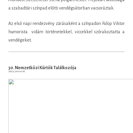
a szabadtári színpad előtti vendégsátorban vacsoráztak.
Az első napi rendezvény zárásaként a színpadon Fülöp Viktor
humorista vidám történetekkel, viccekkel szórakoztatta a
vendégeket.
30. Nemzetközi Kürtök Találkozója
2025. június 18.