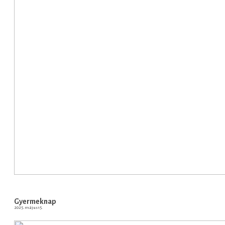
Gyermeknap
2025. május 15.