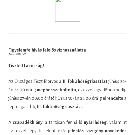
Figyelemfelhívás felelős vízhasználatra
2026. június 29.
Tisztelt Lakosság!
Az Országos Tisztifőorvos a
II. fokú hőségriasztást
június 26-
án 24:00 óráig
meghosszabbította
, és ezzel egyidőben pedig
június 27-én 00:00 órától június 30-án 24:00 óráig
elrendelte
a
legmagasabb,
III. fokú hőségriasztást
.
A
csapadékhiány
, a tartósan fennálló
nyári hőség
, valamint
az ezzel együtt jelentkező
jelentős vízigény-növekedés