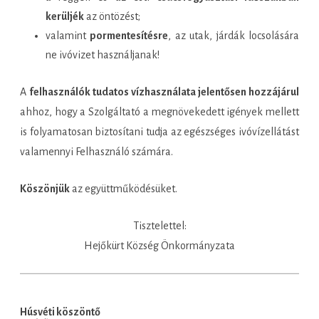
kerüljék
az öntözést;
valamint
pormentesítésre
, az utak, járdák locsolására
ne ivóvizet használjanak!
A
felhasználók tudatos vízhasználata jelentősen hozzájárul
ahhoz, hogy a Szolgáltató a megnövekedett igények mellett
is folyamatosan biztosítani tudja az egészséges ivóvízellátást
valamennyi Felhasználó számára.
Köszönjük
az együttműködésüket.
Tisztelettel:
Hejőkürt Község Önkormányzata
Húsvéti köszöntő