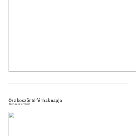
Ősz köszöntő férfiak napja
2025. szeptember 9