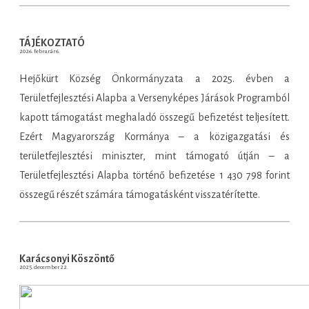
TÁJÉKOZTATÓ
2026. februrár 6.
Hejőkürt Község Önkormányzata a 2025. évben a
Területfejlesztési Alapba a Versenyképes Járások Programból
kapott támogatást meghaladó összegű befizetést teljesített.
Ezért Magyarország Kormánya – a közigazgatási és
területfejlesztési miniszter, mint támogató útján – a
Területfejlesztési Alapba történő befizetése 1 430 798 forint
összegű részét számára támogatásként visszatérítette.
Karácsonyi Köszöntő
2025. december 22.