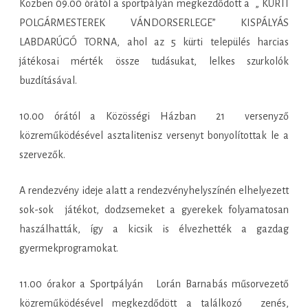
Közben 09.00 órától a sportpályán megkezdődött a „ KÜRTI
POLGÁRMESTEREK VÁNDORSERLEGE” KISPÁLYÁS
LABDARÚGÓ TORNA, ahol az 5 kürti település harcias
játékosai mérték össze tudásukat, lelkes szurkolók
buzdításával.
10.00 órától a Közösségi Házban 21 versenyző
közreműködésével asztalitenisz versenyt bonyolítottak le a
szervezők.
A rendezvény ideje alatt a rendezvényhelyszínén elhelyezett
sok-sok játékot, dodzsemeket a gyerekek folyamatosan
haszálhatták, így a kicsik is élvezhették a gazdag
gyermekprogramokat.
11.00 órakor a Sportpályán Lorán Barnabás műsorvezető
közreműködésével megkezdődött a találkozó zenés,