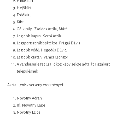
Hidaskürt
Hejőkürt
Erdőkürt
Kürt
Gólkirály: Zsoldos Attila, Máté
Legjobb kapus: Serbi Attila
Legsportszerűbb játékos: Prágai Dávis
Legjobb védő: Hegedűs Dűvid
Legjobb csatár: Ivanics Csongor
A vándorserleget Csallóköz képviselője adta át Tiszakürt
településnek
Asztalitenisz verseny eredményei:
Novotny Adrán
Ifj. Novotny Lajos
Novotny Lajos