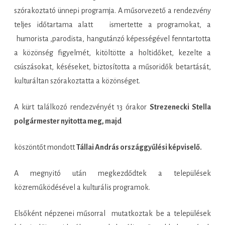
szórakoztató ünnepi programja. A műsorvezető a rendezvény
teljes időtartama alatt ismertette a programokat, a
humorista ,parodista, hangutánzó képességével fenntartotta
a közönség figyelmét, kitöltötte a holtidőket, kezelte a
csúszásokat, késéseket, biztosította a műsoridők betartását,
kulturáltan szórakoztatta a közönséget.
A kürt találkozó rendezvényét 13 órakor
Strezenecki Stella
polgármester nyitotta meg, majd
köszöntőt mondott
Tállai András országgyűlési képviselő.
A megnyitó után megkezdődtek a települések
közreműködésével a kulturális programok.
Elsőként népzenei műsorral mutatkoztak be a települések