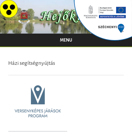
MENU
Skip
to
content
Házi segítségnyújtás