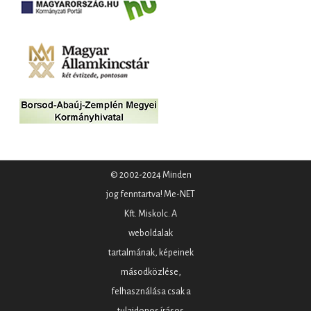
© 2002-2024 Minden
jog fenntartva! Me-NET
Kft. Miskolc. A
weboldalak
tartalmának, képeinek
másodközlése,
felhasználása csak a
tulajdonos írásos