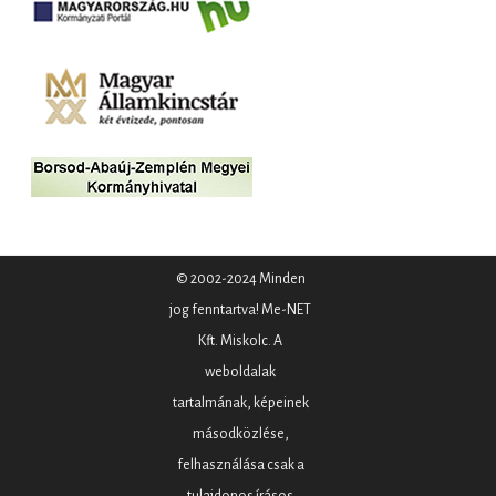
© 2002-2024 Minden
jog fenntartva! Me-NET
Kft. Miskolc. A
weboldalak
tartalmának, képeinek
másodközlése,
felhasználása csak a
tulajdonos írásos