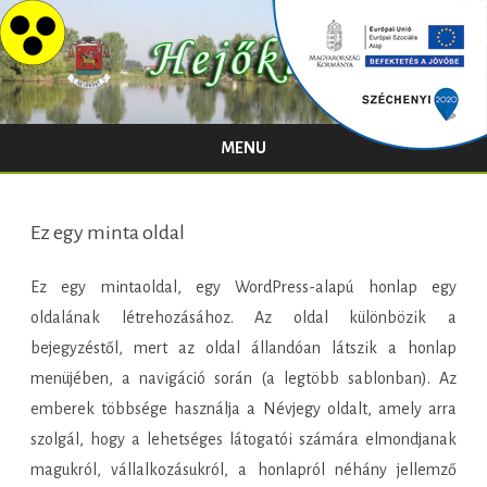
MENU
Skip
to
content
Ez egy minta oldal
Ez egy mintaoldal, egy WordPress-alapú honlap egy
oldalának létrehozásához. Az oldal különbözik a
bejegyzéstől, mert az oldal állandóan látszik a honlap
menüjében, a navigáció során (a legtöbb sablonban). Az
emberek többsége használja a Névjegy oldalt, amely arra
szolgál, hogy a lehetséges látogatói számára elmondjanak
magukról, vállalkozásukról, a honlapról néhány jellemző