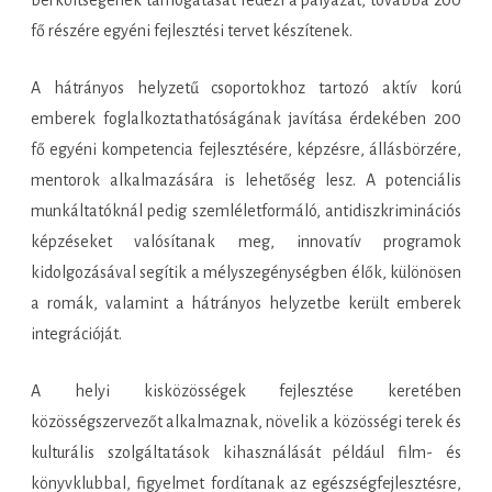
fő részére egyéni fejlesztési tervet készítenek.
A hátrányos helyzetű csoportokhoz tartozó aktív korú
emberek foglalkoztathatóságának javítása érdekében 200
fő egyéni kompetencia fejlesztésére, képzésre, állásbörzére,
mentorok alkalmazására is lehetőség lesz. A potenciális
munkáltatóknál pedig szemléletformáló, antidiszkriminációs
képzéseket valósítanak meg, innovatív programok
kidolgozásával segítik a mélyszegénységben élők, különösen
a romák, valamint a hátrányos helyzetbe került emberek
integrációját.
A helyi kisközösségek fejlesztése keretében
közösségszervezőt alkalmaznak, növelik a közösségi terek és
kulturális szolgáltatások kihasználását például film- és
könyvklubbal, figyelmet fordítanak az egészségfejlesztésre,