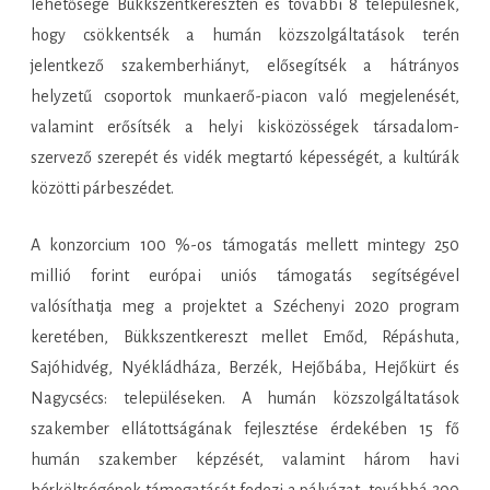
lehetősége Bükkszentkereszten és további 8 településnek,
hogy csökkentsék a humán közszolgáltatások terén
jelentkező szakemberhiányt, elősegítsék a hátrányos
helyzetű csoportok munkaerő-piacon való megjelenését,
valamint erősítsék a helyi kisközösségek társadalom-
szervező szerepét és vidék megtartó képességét, a kultúrák
közötti párbeszédet.
A konzorcium 100 %-os támogatás mellett mintegy 250
millió forint európai uniós támogatás segítségével
valósíthatja meg a projektet a Széchenyi 2020 program
keretében, Bükkszentkereszt mellet Emőd, Répáshuta,
Sajóhidvég, Nyékládháza, Berzék, Hejőbába, Hejőkürt és
Nagycsécs: településeken. A humán közszolgáltatások
szakember ellátottságának fejlesztése érdekében 15 fő
humán szakember képzését, valamint három havi
bérköltségének támogatását fedezi a pályázat, továbbá 200