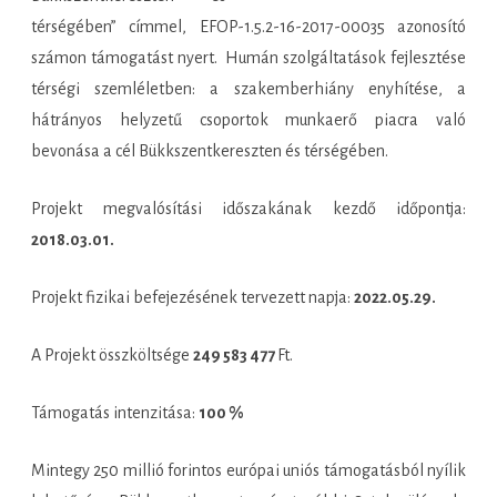
térségében” címmel, EFOP-1.5.2-16-2017-00035 azonosító
számon támogatást nyert. Humán szolgáltatások fejlesztése
térségi szemléletben: a szakemberhiány enyhítése, a
hátrányos helyzetű csoportok munkaerő piacra való
bevonása a cél Bükkszentkereszten és térségében.
Projekt megvalósítási időszakának kezdő időpontja:
2018.03.01.
Projekt fizikai befejezésének tervezett napja:
2022.05.29.
A Projekt összköltsége
249 583 477
Ft.
Támogatás intenzitása:
100 %
Mintegy 250 millió forintos európai uniós támogatásból nyílik