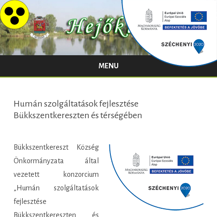
MENU
Skip
to
content
Humán szolgáltatások fejlesztése
Bükkszentkereszten és térségében
Bükkszentkereszt Község
Önkormányzata által
vezetett konzorcium
„Humán szolgáltatások
fejlesztése
Bükkszentkereszten és