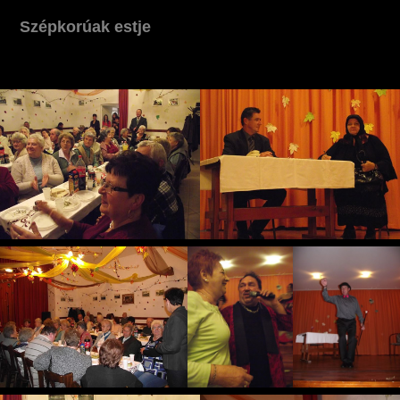
Szépkorúak estje